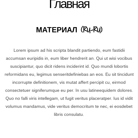
Главная
МАТЕРИАЛ (RU-RU)
Lorem ipsum ad his scripta blandit partiendo, eum fastidii
accumsan euripidis in, eum liber hendrerit an. Qui ut wisi vocibus
suscipiantur, quo dicit ridens inciderint id. Quo mundi lobortis
reformidans eu, legimus senseritdefiniebas an eos. Eu sit tincidunt
incorrupte definitionem, vis mutat affert percipit cu, eirmod
consectetuer signiferumque eu per. In usu latineequidem dolores.
Quo no falli viris intellegam, ut fugit veritus placeratper. Ius id vidit
volumus mandamus, vide veritus democritum te nec, ei eosdebet
libris consulatu.