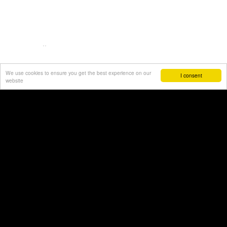
..
We use cookies to ensure you get the best experience on our
I consent
website