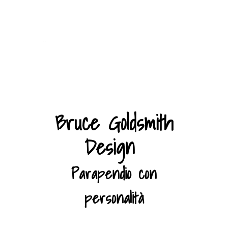
..
Bruce Goldsmith
Design
Parapendio con
personalità